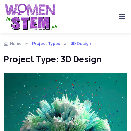
Skip to navigation
Skip to content
Home
Project Types
3D Design
Project Type:
3D Design